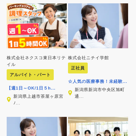
株式会社ネクスコ東日本リテ
株式会社ニチイ学館
イル
正社員
アルバイト・パート
☆人気の医療事務！未経験...
【週1日～OK/1日５h...
新潟県新潟市中央区旭町
新潟県上越市茶屋ヶ原宮
通...
ﾉ...