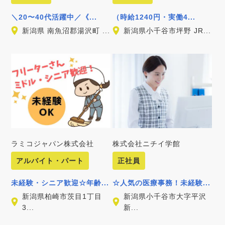
＼20〜40代活躍中／《...
（時給1240円・実働4...
新潟県 南魚沼郡湯沢町 ...
新潟県小千谷市坪野 JR...
ラミコジャパン株式会社
株式会社ニチイ学館
アルバイト・パート
正社員
未経験・シニア歓迎☆年齢...
☆人気の医療事務！未経験...
新潟県柏崎市茨目1丁目
新潟県小千谷市大字平沢
3...
新...