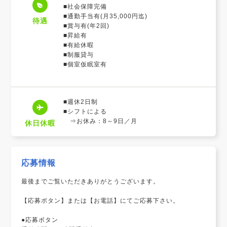
■社会保障完備
■通勤手当有(月35,000円迄)
待遇
■賞与有(年2回)
■昇給有
■有給休暇
■制服貸与
■個室仮眠室有
■週休2日制
■シフトによる
⇒お休み：8～9日／月
休日休暇
応募情報
最後までご覧いただきありがとうございます。
【応募ボタン】または【お電話】にてご応募下さい。
●応募ボタン