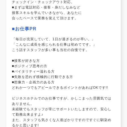
チェックイン・チェックアウト対応。
■まずは電話対応・接客・身だしなみなど
接客スキルを学んでいきながら、あなたに
合ったペースで業務を覚えて頂けます。
■お仕事PR
「毎日が充実していて、1日が過ぎるのが早い。」
「こんなに成長を感じられる仕事は初めてです。」
こう話すスタッフが多い事も当社の自慢です。
■接客が好きな方
■ポジティブ思考の方
■バイタリティー溢れる方
■失敗を恐れず積極的に行動できる方
■想像力・企画力のある方
どれか一つでもアピールできるポイントがあればOKです!!
ビジネスホテルでのお仕事ですが、かしこまった雰囲気では
ありません。
未経験でもスタッフが常にサポートいたしますので、安心し
て勤務出来ますよ♪
また、スタッフも気さくな人達ばかりですのですぐに馴染め
るかと思います!